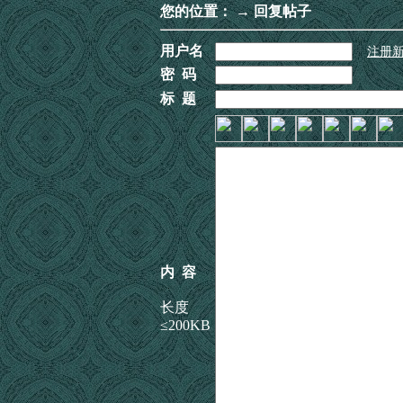
您的位置：
→ 回复帖子
用户名
注册
密 码
标 题
内 容
长度
≤200KB