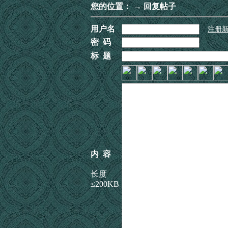
您的位置：
→ 回复帖子
用户名
注册
密 码
标 题
内 容
长度
≤200KB