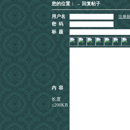
您的位置：
→ 回复帖子
用户名
注册
密 码
标 题
内 容
长度
≤200KB