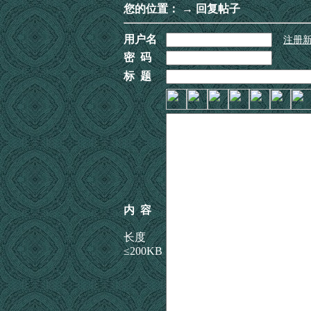
您的位置：
→ 回复帖子
用户名
注册
密 码
标 题
内 容
长度
≤200KB